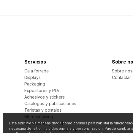
Servicios
Sobre no
Caja forrada
Sobre nos
Displays
Contactar
Packaging
Expositores y PLV
Adhesivos y stickers
Catálogos y publicaciones
Tarjetas y postales
Merchandising
Restaurante y Hotel
Este sitio web almacena datos como cookies para habilitar la funcionali
necesaria del sitio, incluidos análisis y personalización. Puede cambiar 
Rotulación y decoración gráfica