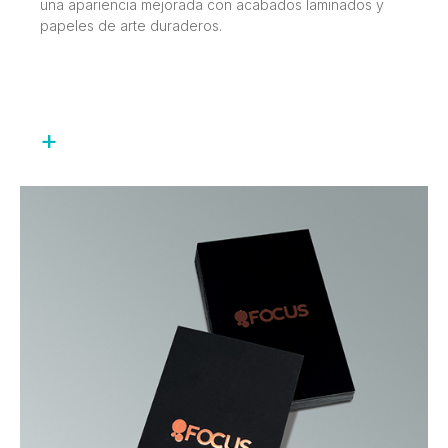
una apariencia mejorada con acabados laminados y
papeles de arte duraderos.
+